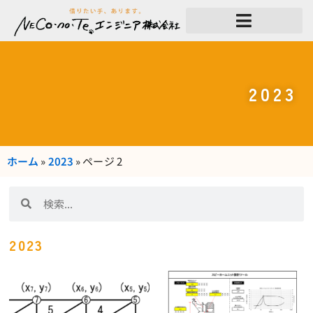
内
容
を
ス
キ
ッ
プ
2023
ホーム
»
2023
»
ページ 2
検
検
索
索
2023
ペ
ペ
ー
ー
ジ