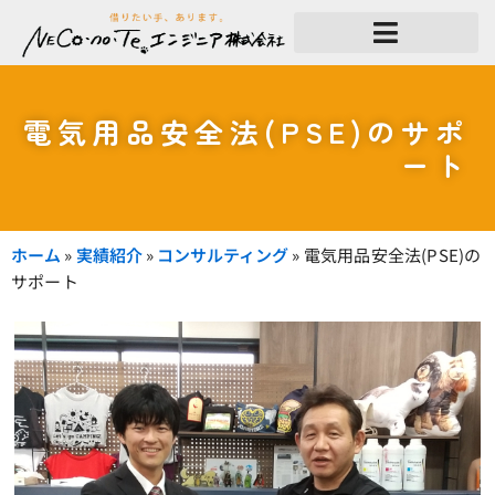
内
容
を
ス
キ
ッ
電気用品安全法(PSE)のサポ
プ
ート
ホーム
»
実績紹介
»
コンサルティング
»
電気用品安全法(PSE)の
サポート