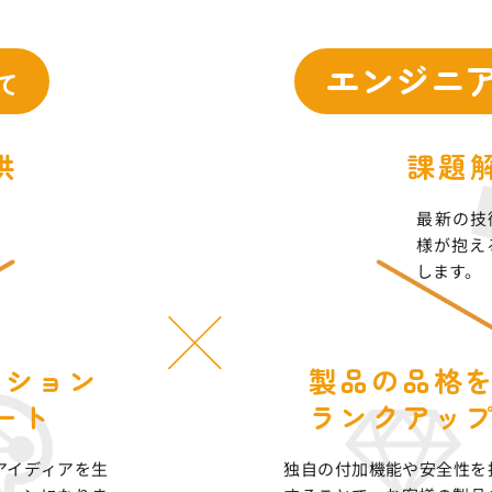
エンジニ
て
供
課題
最新の技
様が抱え
します。
ーション
製品の品格
ート
ランクアッ
アイディアを生
独自の付加機能や安全性を