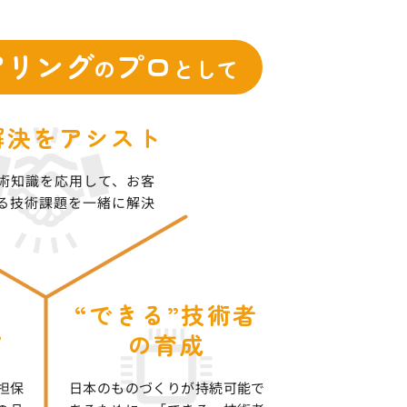
アリング
プロ
の
として
解決をアシスト
術知識を応用して、お客
る技術課題を一緒に解決
を
“できる”技術者
プ
の育成
担保
日本のものづくりが持続可能で