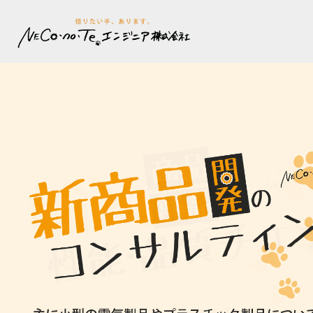
内
容
を
ス
キ
ッ
プ