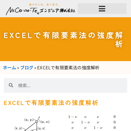
内
容
を
ス
キ
ッ
EXCELで有限要素法の強度解
プ
析
ホーム
»
ブログ
»
EXCELで有限要素法の強度解析
検
検
索
索
EXCELで有限要素法の強度解析