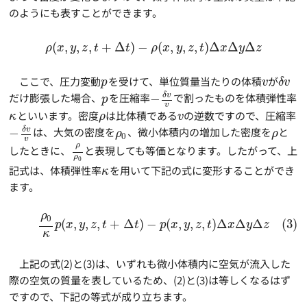
のようにも表すことができます。
(
,
,
,
+
Δ
)
−
(
,
,
,
)
Δ
Δ
Δ
ρ
x
y
z
t
t
ρ
x
y
z
t
x
y
z
ここで、圧力変動
を受けて、単位質量当たりの体積
が
p
v
δ
v
δ
v
だけ膨張した場合、
を圧縮率
−
で割ったものを体積弾性率
p
v
といいます。密度
は比体積である
の逆数ですので、圧縮率
κ
ρ
v
δ
v
−
は、大気の密度を
、微小体積内の増加した密度を
と
ρ
ρ
0
v
ρ
したときに、
と表現しても等価となります。したがって、上
ρ
0
記式は、体積弾性率
を用いて下記の式に変形することができ
κ
ます。
ρ
0
(
,
,
,
+
Δ
)
−
(
,
,
,
)
Δ
Δ
Δ
(3)
p
x
y
z
t
t
p
x
y
z
t
x
y
z
κ
上記の式(2)と(3)は、いずれも微小体積内に空気が流入した
際の空気の質量を表しているため、(2)と(3)は等しくなるはず
ですので、下記の等式が成り立ちます。