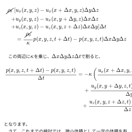
[
(
,
,
)
−
(
+
Δ
,
,
)
Δ
Δ
ρ
u
x
y
z
u
x
x
y
z
y
z
0
x
x
+
(
,
,
)
−
(
,
+
Δ
,
)
Δ
Δ
u
x
y
z
u
x
y
y
z
x
z
y
x
+
(
,
,
)
−
(
,
,
+
Δ
)
Δ
Δ
]
Δ
u
x
y
z
u
x
y
z
z
x
y
t
z
z
ρ
0
=
(
,
,
,
+
Δ
)
−
(
,
,
,
)
Δ
Δ
Δ
p
x
y
z
t
t
p
x
y
z
t
x
y
z
κ
この両辺に
を乗じ、
Δ
Δ
Δ
Δ
で割ると、
κ
x
y
z
t
(
,
,
,
+
Δ
)
−
(
,
,
,
)
(
+
Δ
,
,
(
p
x
y
z
t
t
p
x
y
z
t
u
x
x
y
x
=
−
κ
Δ
t
(
,
+
Δ
,
,
u
x
y
y
z
t
y
+
Δ
(
,
,
+
Δ
,
)
u
x
y
z
z
t
z
+
Δ
z
となります。
さて、これまでの検討では、微小体積として一定の体積を有