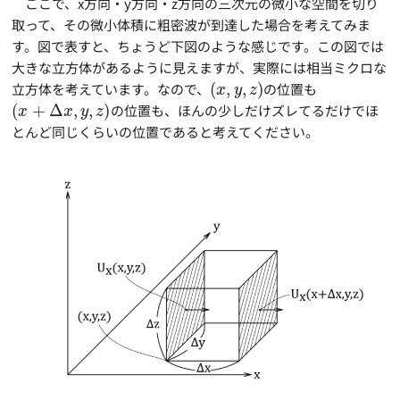
ここで、x方向・y方向・z方向の三次元の微小な空間を切り
取って、その微小体積に粗密波が到達した場合を考えてみま
す。図で表すと、ちょうど下図のような感じです。この図では
大きな立方体があるように見えますが、実際には相当ミクロな
立方体を考えています。なので、
(
,
,
)
の位置も
x
y
z
(
+
Δ
,
,
)
の位置も、ほんの少しだけズレてるだけでほ
x
x
y
z
とんど同じくらいの位置であると考えてください。