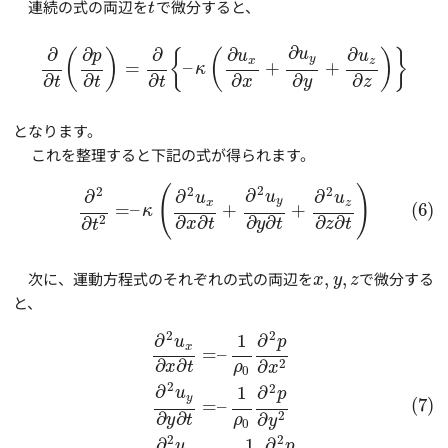
連続の式の両辺を
で微分すると、
t
∂
∂
∂
∂
∂
∂
u
(
)
{
(
)
}
p
u
u
y
x
z
=
–
+
+
κ
∂
∂
∂
∂
∂
∂
t
t
t
x
y
z
となります。
これを整理すると下記の式が得られます。
2
(
)
2
2
2
∂
∂
∂
∂
u
u
u
y
x
z
=
–
+
+
(6)
κ
∂
∂
∂
∂
∂
∂
2
∂
x
t
y
t
z
t
t
次に、運動方程式のそれぞれの式の両辺を
,
,
で微分する
x
y
z
と、
2
2
∂
1
∂
u
p
x
=
–
∂
∂
2
∂
ρ
x
t
x
0
2
2
∂
1
∂
u
p
y
(7)
=
–
∂
∂
2
∂
ρ
y
t
y
0
2
2
∂
1
∂
u
p