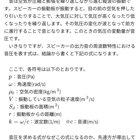
音は空気が圧縮と膨張を繰り返しながら進む縦波の振動で
す。スピーカーの振動板が振動すると、目の前の空気を押した
り引いたりすることで、大気圧に対して気圧が高くなったり低
くなったりを繰り返します。その気圧の変化が波となって前方
に進行することで音となります。このときの気圧の変動量が音
圧です。
いきなりですが、スピーカーの出力音の周波数特性における
音圧を表す式は、結論から書くと下記の式になります。
ここで、各符号は以下のとおりです。
：音圧(Pa)
p
：角速度(rad/s)
ω
3
：空気の密度(kg/m
)
ρ
0
3
：振動している空気の粒子速度(m
/s)
V
2
：振動板の面積(m
)
S
d
：振動板からの距離(m)
r
=
/
：波定数(1/m) ※
：音速(m/s)
k
ω
c
c
音圧を求める式がなぜこの式になるのか、先達方が導出して