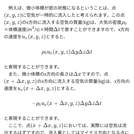
例えば、微小体積が密の状態になるということは、点
(
,
,
)
に空気が一時的に流入したと考えられます。この点
x
y
z
(
,
,
)
のx方向に流入する空気の質量(kg)は、大気の密度
x
y
z
ρ
0
3
×体積速度(m
/s)×時間
Δ
で表すことができますので、x方向
t
の速度を
(
,
,
)
とすると、
u
x
y
z
x
(
,
,
)
Δ
Δ
Δ
ρ
u
x
y
z
y
z
t
0
x
と表現することができます。
また、微小体積のx方向の長さは
Δ
ですので、点
x
(
+
Δ
,
,
)
のx方向に流入する空気の質量(kg)は、x方向の
x
x
y
z
速度を
(
+
Δ
,
,
)
とすると、
u
x
x
y
z
x
–
(
+
Δ
,
,
)
Δ
Δ
Δ
ρ
u
x
x
y
z
y
z
t
0
x
と表現することができます。
ここで、点
(
+
Δ
,
,
)
においては、実際には空気は流
x
x
y
z
出するはずですので、流入量としてはマイナス方向となる点に