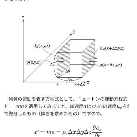
物質の運動を表す方程式として、ニュートンの運動方程式
=
を適用してみますと、加速度
はx方向の速度
を
F
m
a
a
u
t
x
で微分したもの（傾きを求めたもの）ですので、
∂
u
x
=
=
Δ
Δ
Δ
F
m
a
ρ
x
y
z
0
∂
t