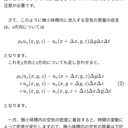
注意が必要です。
さて、このように微小体積内に流入する空気の質量の収支
は、x方向については
(
,
,
)
−
(
+
Δ
,
,
)
Δ
Δ
Δ
ρ
u
x
y
z
u
x
x
y
z
y
z
t
0
x
x
となります。
これをy方向とz方向についても足し合わせると、
[
(
,
,
)
−
(
+
Δ
,
,
)
Δ
Δ
ρ
u
x
y
z
u
x
x
y
z
y
z
0
x
x
(2)
+
(
,
,
)
−
(
,
+
Δ
,
)
Δ
Δ
u
x
y
z
u
x
y
y
z
x
z
y
x
+
(
,
,
)
−
(
,
,
+
Δ
)
Δ
Δ
]
Δ
u
x
y
z
u
x
y
z
z
x
y
t
z
z
となります。
一方、微小体積内の空気の密度に着目すると、時間の変動に
よって密度が変化しますので、微小体積内の空気の質量は下記