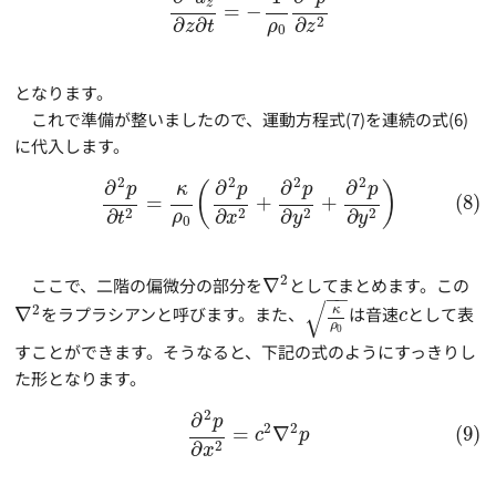
z
=
−
∂
∂
2
∂
ρ
z
t
z
0
となります。
これで準備が整いましたので、運動方程式(7)を連続の式(6)
に代入します。
2
2
2
2
∂
∂
∂
∂
(
)
p
κ
p
p
p
=
+
+
(8)
2
2
2
2
∂
∂
∂
∂
ρ
t
x
y
y
0
2
ここで、二階の偏微分の部分を
∇
としてまとめます。この
−
−
√
2
κ
∇
をラプラシアンと呼びます。また、
は音速
として表
c
ρ
0
すことができます。そうなると、下記の式のようにすっきりし
た形となります。
2
∂
p
2
2
=
∇
(9)
c
p
2
∂
x