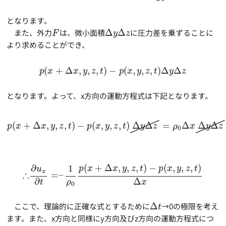
となります。
また、外力
は、微小面積
Δ
Δ
に圧力差を乗ずることに
F
y
z
より求めることができ、
(
+
Δ
,
,
,
)
−
(
,
,
,
)
Δ
Δ
p
x
x
y
z
t
p
x
y
z
t
y
z
となります。よって、x方向の運動方程式は下記となります。
(
+
Δ
,
,
,
)
−
(
,
,
,
)
Δ
Δ
=
Δ
Δ
Δ
p
x
x
y
z
t
p
x
y
z
t
y
z
ρ
x
y
z
0
(
+
Δ
,
,
,
)
−
(
,
,
,
)
∂
1
p
x
x
y
z
t
p
x
y
z
t
u
x
∴
=
–
∂
Δ
ρ
t
x
0
ここで、理論的に正確な式とするために
Δ
→0の極限を考え
t
ます。また、x方向と同様にy方向及びz方向の運動方程式につ