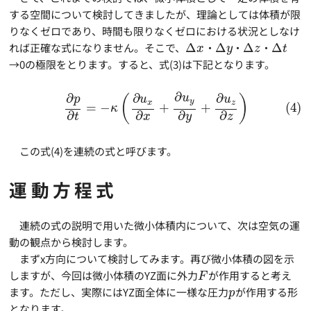
する空間について検討してきましたが、理論としては体積が限
りなくゼロであり、時間も限りなくゼロにおける状況としなけ
れば正確な式になりません。そこで、
Δ
・
Δ
・
Δ
・
Δ
x
y
z
t
→0の極限をとります。すると、式(3)は下記となります。
∂
∂
∂
∂
u
(
)
p
u
u
y
x
z
=
−
+
+
(4)
κ
∂
∂
∂
∂
t
x
y
z
この式(4)を連続の式と呼びます。
運動方程式
連続の式の説明で用いた微小体積内について、次は空気の運
動の観点から検討します。
まずx方向について検討してみます。再び微小体積の図を示
しますが、今回は微小体積のYZ面に外力
が作用すると考え
F
ます。ただし、実際にはYZ面全体に一様な圧力
が作用する形
p
となります。