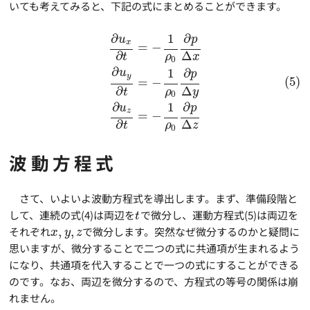
いても考えてみると、下記の式にまとめることができます。
∂
1
∂
u
p
x
=
−
∂
Δ
ρ
t
x
0
∂
1
∂
u
p
y
(5)
=
−
∂
Δ
ρ
t
y
0
∂
1
∂
u
p
z
=
−
∂
Δ
ρ
t
z
0
波動方程式
さて、いよいよ波動方程式を導出します。まず、準備段階と
して、連続の式(4)は両辺を
で微分し、運動方程式(5)は両辺を
t
それぞれ
,
,
で微分します。突然なぜ微分するのかと疑問に
x
y
z
思いますが、微分することで二つの式に共通項が生まれるよう
になり、共通項を代入することで一つの式にすることができる
のです。なお、両辺を微分するので、方程式の等号の関係は崩
れません。