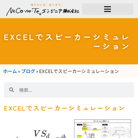
内
容
を
ス
キ
ッ
EXCELでスピーカーシミュレ
プ
ーション
ホーム
»
ブログ
»
EXCELでスピーカーシミュレーション
検
検
索
索
EXCELでスピーカーシミュレーション