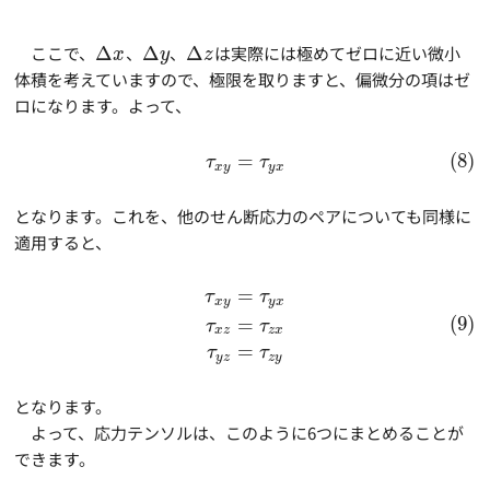
ここで、
Δ
、
Δ
、
Δ
は実際には極めてゼロに近い微小
x
y
z
体積を考えていますので、極限を取りますと、偏微分の項はゼ
ロになります。よって、
=
(8)
τ
τ
x
y
y
x
となります。これを、他のせん断応力のペアについても同様に
適用すると、
=
τ
τ
x
y
y
x
(9)
=
τ
τ
x
z
z
x
=
τ
τ
y
z
z
y
となります。
よって、応力テンソルは、このように6つにまとめることが
できます。