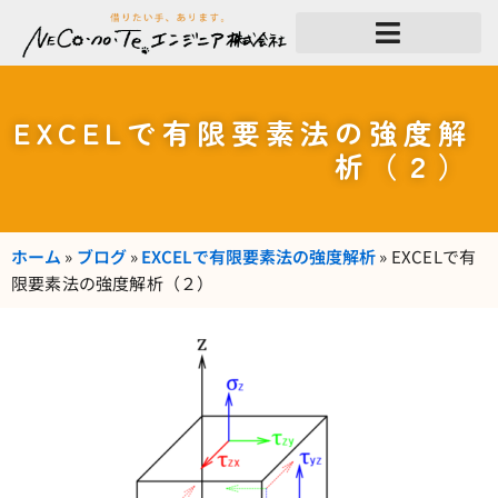
内
容
を
ス
キ
ッ
EXCELで有限要素法の強度解
プ
析（２）
ホーム
»
ブログ
»
EXCELで有限要素法の強度解析
»
EXCELで有
限要素法の強度解析（２）