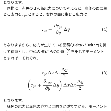
となります。
同様に、赤色のせん断応力について考えると、左側の面に生
じる応力を
とすると、右側の面に生じる応力は
τ
y
x
∂
τ
y
x
+
Δ
(4)
τ
y
y
x
∂
y
となりますから、応力が生じている面積(\Delta x \Delta z)を掛
Δ
y
けて荷重とし、中心のz軸からの距離
を乗じてモーメント
2
とすれば、それぞれ、
Δ
y
(5)
Δ
Δ
,
τ
x
z
y
x
2
∂
Δ
τ
(
)
y
y
x
+
Δ
Δ
Δ
τ
y
x
z
y
x
2
∂
y
となります。
緑色の応力と赤色の応力とは向きが逆ですから、モーメント