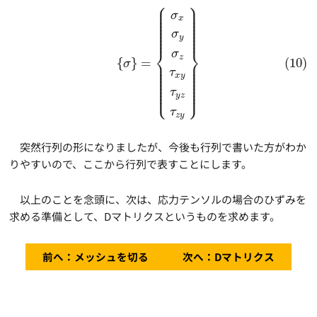
⎧
⎫
⎪
⎪
⎪
⎪
⎪
⎪
σ
⎪
⎪
x
⎪
⎪
⎪
⎪
⎪
⎪
⎪
⎪
σ
⎪
⎪
y
⎨
⎬
σ
z
{
}
=
(10)
⎪
⎪
σ
⎪
⎪
⎪
⎪
τ
⎪
⎪
⎪
⎪
x
y
⎪
⎪
⎪
⎪
⎪
⎪
⎩
⎭
⎪
⎪
τ
y
z
τ
z
y
突然行列の形になりましたが、今後も行列で書いた方がわか
りやすいので、ここから行列で表すことにします。
以上のことを念頭に、次は、応力テンソルの場合のひずみを
求める準備として、Dマトリクスというものを求めます。
前へ：メッシュを切る
次へ：Dマトリクス