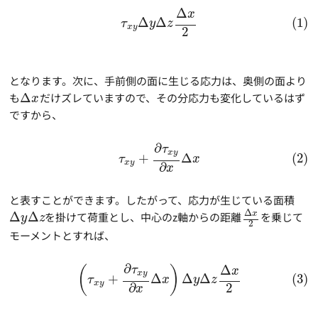
Δ
x
Δ
Δ
(1)
τ
y
z
x
y
2
となります。次に、手前側の面に生じる応力は、奥側の面より
も
Δ
だけズレていますので、その分応力も変化しているはず
x
ですから、
∂
τ
x
y
+
Δ
(2)
τ
x
x
y
∂
x
と表すことができます。したがって、応力が生じている面積
Δ
x
Δ
Δ
を掛けて荷重とし、中心のz軸からの距離
を乗じて
y
z
2
モーメントとすれば、
∂
Δ
τ
(
)
x
x
y
+
Δ
Δ
Δ
(3)
τ
x
y
z
x
y
2
∂
x