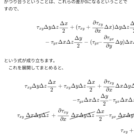
がつり合うということは、これらの差が0になるということで
すので、
∂
Δ
τ
x
x
y
Δ
Δ
+
(
+
Δ
)
Δ
Δ
τ
y
z
τ
x
y
z
x
y
x
y
2
∂
x
∂
Δ
τ
y
y
x
−
Δ
Δ
−
(
–
Δ
)
Δ
τ
x
z
τ
y
x
y
x
y
x
2
∂
y
という式が成り立ちます。
これを展開してまとめると、
∂
Δ
Δ
τ
x
x
x
y
Δ
Δ
+
Δ
Δ
+
Δ
Δ
τ
y
z
τ
y
z
x
y
x
y
x
y
2
2
∂
x
Δ
y
−
Δ
Δ
–
Δ
Δ
τ
x
z
τ
x
y
x
y
x
2
∂
Δ
τ
x
x
y
Δ
Δ
Δ
+
Δ
Δ
Δ
–
Δ
Δ
τ
x
y
z
x
y
z
τ
x
y
x
y
y
x
2
∂
x
+
τ
x
y