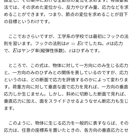
法では、その求めた変位から、反力やひずみ量、応力などを求
めることができます。つまり、節点の変位を求めることが目下
の目標というわけです。
ここでおさらいですが、工学系の学校では最初にフックの法
則を習います。フックの法則は
=
でしたね。
は応力
σ
E
ε
σ
で、
はヤング率(縦弾性係数)、
はひずみです。
E
ε
ところで、この式は、物体に対して一方向にのみ生じる応力
と、一方向のみのひずみとの関係を表しているのですが、応力
というのは、どの断面で応力を評価するのかによって変わりま
す。荷重方向に対して垂直な面で応力を見れば、一方向の垂直
応力しか生じません。しかし、斜めに切断した断面で見れば、
垂直応力に加え、面をスライドさせるようなせん断応力も生じ
ます。
このように、物体に生じる応力を一般的に表すならば、その
応力は、任意の座標系を置いたときの、各方向の垂直応力とせ