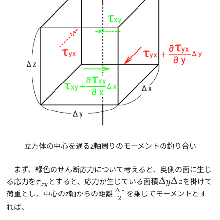
立方体の中心を通るz軸周りのモーメントの釣り合い
まず、緑色のせん断応力について考えると、奥側の面に生じ
る応力を
とすると、応力が生じている面積
Δ
Δ
を掛けて
τ
y
z
x
y
Δ
x
荷重とし、中心のz軸からの距離
を乗じてモーメントとす
2
れば、