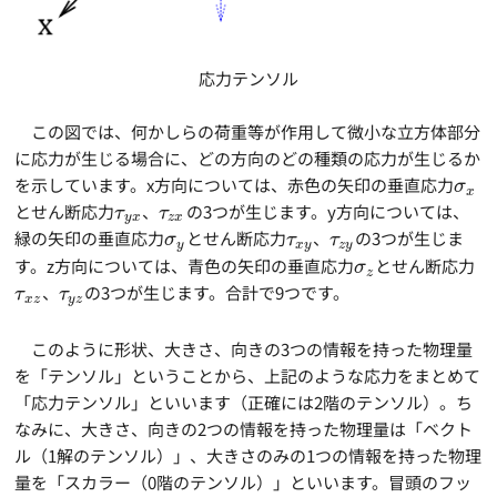
応力テンソル
この図では、何かしらの荷重等が作用して微小な立方体部分
に応力が生じる場合に、どの方向のどの種類の応力が生じるか
を示しています。x方向については、赤色の矢印の垂直応力
σ
x
とせん断応力
、
の3つが生じます。y方向については、
τ
τ
y
x
z
x
緑の矢印の垂直応力
とせん断応力
、
の3つが生じま
σ
τ
τ
y
x
y
z
y
す。z方向については、青色の矢印の垂直応力
とせん断応力
σ
z
、
の3つが生じます。合計で9つです。
τ
τ
x
z
y
z
このように形状、大きさ、向きの3つの情報を持った物理量
を「テンソル」ということから、上記のような応力をまとめて
「応力テンソル」といいます（正確には2階のテンソル）。ち
なみに、大きさ、向きの2つの情報を持った物理量は「ベクト
ル（1解のテンソル）」、大きさのみの1つの情報を持った物理
量を「スカラー（0階のテンソル）」といいます。冒頭のフッ