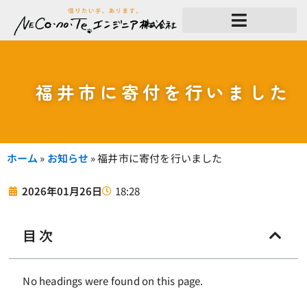
内
容
を
ス
キ
ッ
プ
福井市に寄付を行いました
ホーム
»
お知らせ
»
福井市に寄付を行いました
18:28
2026年01月26日
目次
No headings were found on this page.