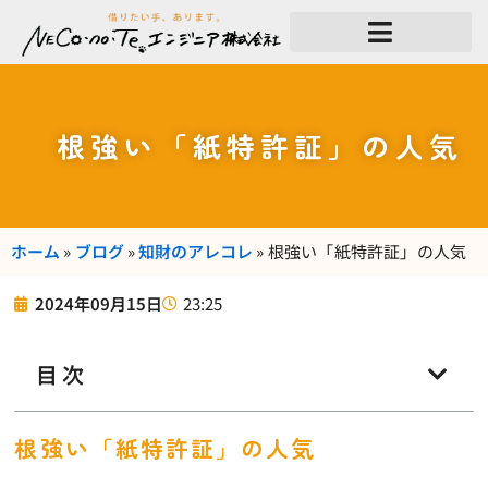
内
容
を
ス
キ
ッ
プ
根強い「紙特許証」の人気
ホーム
»
ブログ
»
知財のアレコレ
»
根強い「紙特許証」の人気
23:25
2024年09月15日
目次
根強い「紙特許証」の人気