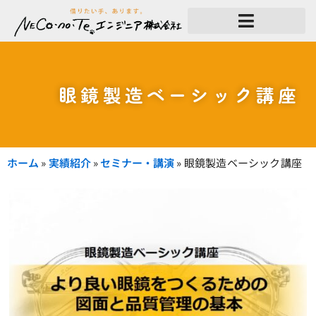
内
容
を
ス
キ
ッ
プ
眼鏡製造ベーシック講座
ホーム
»
実績紹介
»
セミナー・講演
»
眼鏡製造ベーシック講座