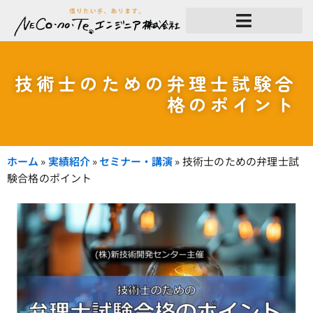
内
容
を
ス
キ
ッ
技術士のための弁理士試験合
プ
格のポイント
ホーム
»
実績紹介
»
セミナー・講演
»
技術士のための弁理士試
験合格のポイント