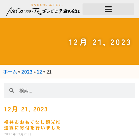
内
容
を
ス
キ
ッ
プ
12月 21, 2023
ホーム
»
2023
»
12
»
21
検
検
索
索
12月 21, 2023
福井市おもてなし観光推
進課に寄付を行いました
2023年12月21日